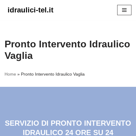
idraulici-tel.it
Vai
al
contenuto
Pronto Intervento Idraulico
Vaglia
Home
»
Pronto Intervento Idraulico Vaglia
SERVIZIO DI PRONTO INTERVENTO
IDRAULICO 24 ORE SU 24