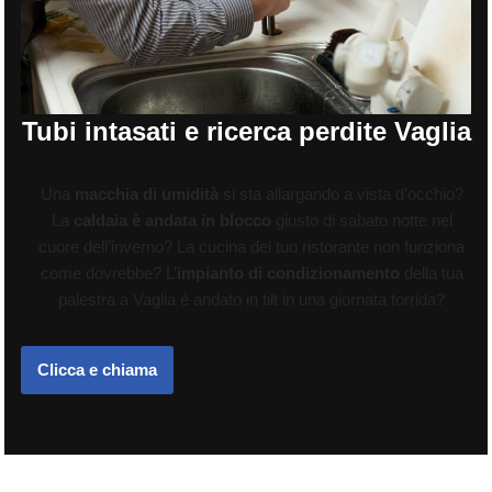
Tubi intasati e ricerca perdite Vaglia
Una
macchia di umidità
si sta allargando a vista d’occhio?
La
caldaia è andata in blocco
giusto di sabato notte nel
cuore dell’inverno? La cucina del tuo ristorante non funziona
come dovrebbe? L’
impianto di condizionamento
della tua
palestra a Vaglia è andato in tilt in una giornata torrida?
Clicca e chiama