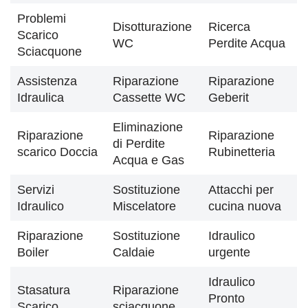
Problemi
Disotturazione
Ricerca
Scarico
WC
Perdite Acqua
Sciacquone
Assistenza
Riparazione
Riparazione
Idraulica
Cassette WC
Geberit
Eliminazione
Riparazione
Riparazione
di Perdite
scarico Doccia
Rubinetteria
Acqua e Gas
Servizi
Sostituzione
Attacchi per
Idraulico
Miscelatore
cucina nuova
Riparazione
Sostituzione
Idraulico
Boiler
Caldaie
urgente
Idraulico
Stasatura
Riparazione
Pronto
Scarico
sciacquone