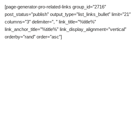
[page-generator-pro-related-links group_id=”2716″
post_status=”publish” output_type=”list_links_bullet” limit=”21″
columns=”3″ delimiter=”, ” link_title=”%title%”
link_anchor_title=”%title%” link_display_alignment=”vertical”
orderby=”rand” order=”asc”]