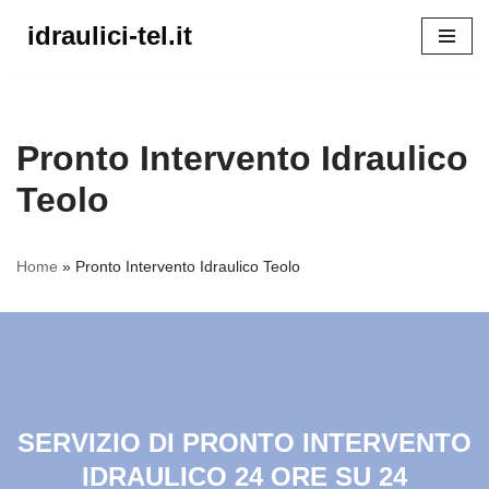
idraulici-tel.it
Vai
al
contenuto
Pronto Intervento Idraulico
Teolo
Home
»
Pronto Intervento Idraulico Teolo
SERVIZIO DI PRONTO INTERVENTO
IDRAULICO 24 ORE SU 24