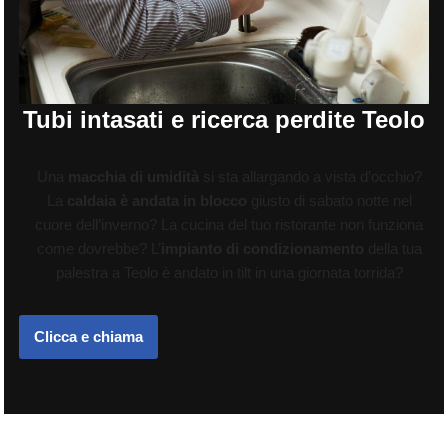
Tubi intasati e ricerca perdite Teolo
Una
macchia di umidità
si sta allargando a vista d’occhio?
La
caldaia è andata in blocco
giusto di sabato notte nel
cuore dell’inverno? La cucina del tuo ristorante non funziona
come dovrebbe? L’
impianto di condizionamento
della tua
palestra a Teolo è andato in tilt in una giornata torrida?
Clicca e chiama