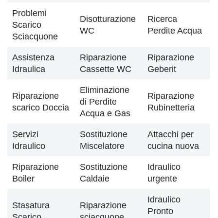
Problemi
Disotturazione
Ricerca
Scarico
WC
Perdite Acqua
Sciacquone
Assistenza
Riparazione
Riparazione
Idraulica
Cassette WC
Geberit
Eliminazione
Riparazione
Riparazione
di Perdite
scarico Doccia
Rubinetteria
Acqua e Gas
Servizi
Sostituzione
Attacchi per
Idraulico
Miscelatore
cucina nuova
Riparazione
Sostituzione
Idraulico
Boiler
Caldaie
urgente
Idraulico
Stasatura
Riparazione
Pronto
Scarico
sciacquone