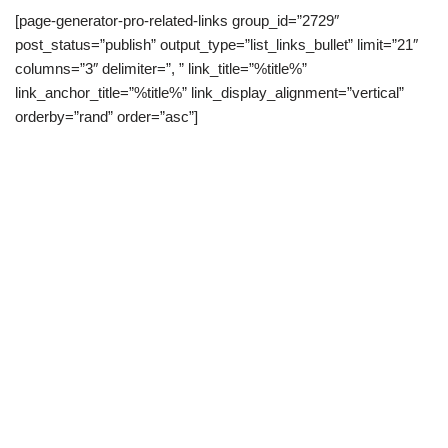
[page-generator-pro-related-links group_id=”2729″
post_status=”publish” output_type=”list_links_bullet” limit=”21″
columns=”3″ delimiter=”, ” link_title=”%title%”
link_anchor_title=”%title%” link_display_alignment=”vertical”
orderby=”rand” order=”asc”]