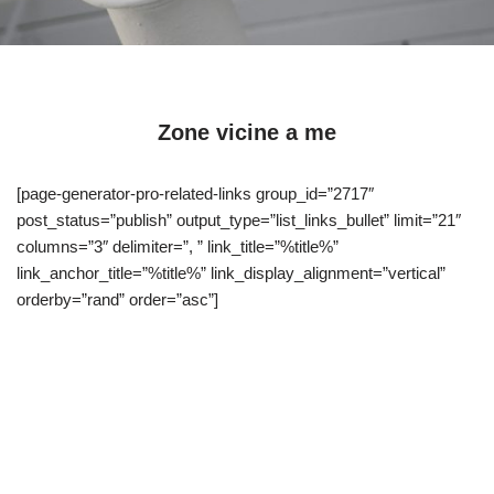
Zone vicine a me
[page-generator-pro-related-links group_id=”2717″
post_status=”publish” output_type=”list_links_bullet” limit=”21″
columns=”3″ delimiter=”, ” link_title=”%title%”
link_anchor_title=”%title%” link_display_alignment=”vertical”
orderby=”rand” order=”asc”]