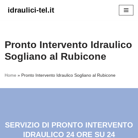
idraulici-tel.it
Vai
al
contenuto
Pronto Intervento Idraulico
Sogliano al Rubicone
Home
»
Pronto Intervento Idraulico Sogliano al Rubicone
SERVIZIO DI PRONTO INTERVENTO
IDRAULICO 24 ORE SU 24