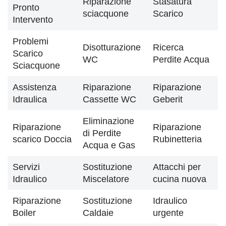
Riparazione
Stasatura
Pronto
sciacquone
Scarico
Intervento
Problemi
Disotturazione
Ricerca
Scarico
WC
Perdite Acqua
Sciacquone
Assistenza
Riparazione
Riparazione
Idraulica
Cassette WC
Geberit
Eliminazione
Riparazione
Riparazione
di Perdite
scarico Doccia
Rubinetteria
Acqua e Gas
Servizi
Sostituzione
Attacchi per
Idraulico
Miscelatore
cucina nuova
Riparazione
Sostituzione
Idraulico
Boiler
Caldaie
urgente