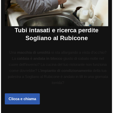
Tubi intasati e ricerca perdite
Sogliano al Rubicone
Una
macchia di umidità
si sta allargando a vista d’occhio?
La
caldaia è andata in blocco
giusto di sabato notte nel
cuore dell’inverno? La cucina del tuo ristorante non funziona
come dovrebbe? L’
impianto di condizionamento
della tua
palestra a Sogliano al Rubicone è andato in tilt in una giornata
torrida?
Clicca e chiama