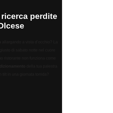
 ricerca perdite
Olcese
a allargando a vista d’occhio? La
giusto di sabato notte nel cuore
tuo ristorante non funziona come
ndizionamento
della tua palestra
tilt in una giornata torrida?