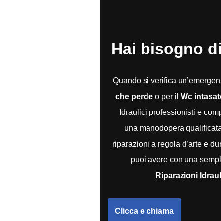
Hai bisogno di
Quando si verifica un’emerge
che perde
o per il
Wc intasat
Idraulici professionisti e co
una manodopera qualificata e
riparazioni a regola d’arte e du
puoi avere con una sempli
Riparazioni Idrau
Clicca e chiama