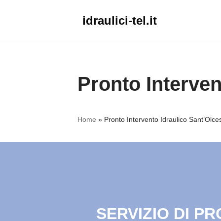
idraulici-tel.it
Vai
al
contenuto
Pronto Interven
Home
»
Pronto Intervento Idraulico Sant’Olce
SERVIZIO DI P