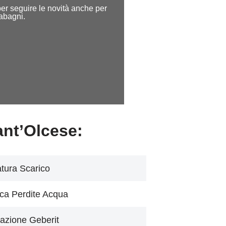
e per seguire le novità anche per
dabagni.
ant’Olcese:
tura Scarico
ca Perdite Acqua
azione Geberit