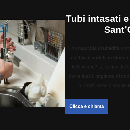
Tubi intasati e
Sant’
Una
macchia di umidità
si st
caldaia è andata in blocco
dell’inverno? La cucina del 
dovrebbe? L’
impianto di co
a Sant’Olcese è andato in 
Clicca e chiama