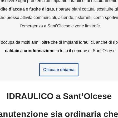
r risolvere ogni problema all’impianto idraulico, di riscaldamen
erdite d’acqua
e
fughe di gas
, riparare piani cottura, sostituire gl
e presso attività commerciali, aziende, ristoranti, centri sportivi
l’emergenza a Sant’Olcese e zone limitrofe.
i occupa da molti anni, oltre che di impianti idraulici, anche di r
caldaie a condensazione
in tutto il comune di Sant’Olcese
Clicca e chiama
IDRAULICO a Sant’Olcese
nutenzione sia ordinaria che