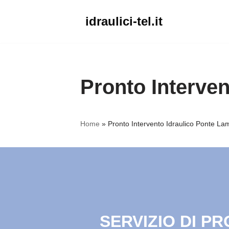
idraulici-tel.it
Vai
al
contenuto
Pronto Interve
Home
»
Pronto Intervento Idraulico Ponte La
SERVIZIO DI P