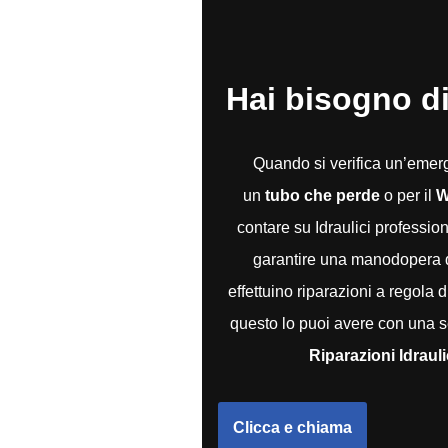
Hai bisogno di
Quando si verifica un’eme
un
tubo che perde
o per il
W
contare su Idraulici professio
garantire una manodopera qu
effettuino riparazioni a regola 
questo lo puoi avere con una s
Riparazioni Idraul
Clicca e chiama