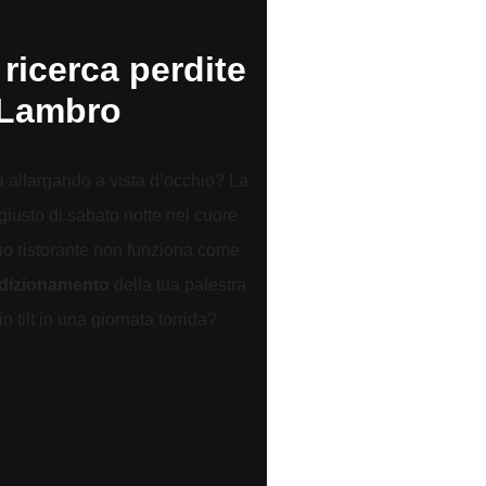
 ricerca perdite
 Lambro
a allargando a vista d’occhio? La
giusto di sabato notte nel cuore
tuo ristorante non funziona come
ndizionamento
della tua palestra
 tilt in una giornata torrida?