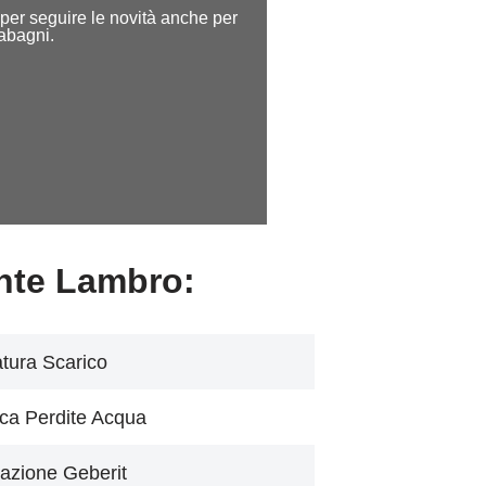
e per seguire le novità anche per
dabagni.
nte Lambro:
tura Scarico
ca Perdite Acqua
azione Geberit