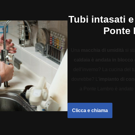
Tubi intasati e
Ponte
Una
macchia di umidità
si st
caldaia è andata in blocco
dell’inverno? La cucina del 
dovrebbe? L’
impianto di co
a Ponte Lambro è andato in
Clicca e chiama