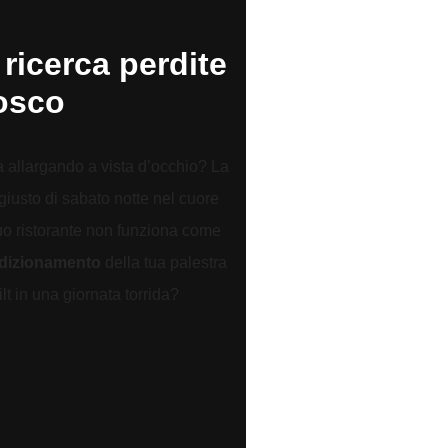
 ricerca perdite
osco
a allargando a vista d’occhio? La
giusto di sabato notte nel cuore
tuo ristorante non funziona come
ndizionamento
della tua palestra
lt in una giornata torrida?