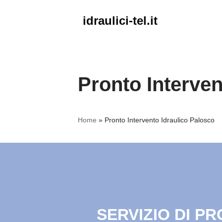
idraulici-tel.it
Vai
al
contenuto
Pronto Interven
Home
»
Pronto Intervento Idraulico Palosco
SERVIZIO DI P