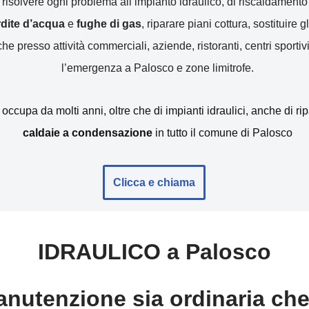
r risolvere ogni problema all’impianto idraulico, di riscaldamen
erdite d’acqua
e
fughe di gas
, riparare piani cottura, sostituire gl
e presso attività commerciali, aziende, ristoranti, centri sportivi
l’emergenza a Palosco e zone limitrofe.
i occupa da molti anni, oltre che di impianti idraulici, anche di r
caldaie a condensazione
in tutto il comune di Palosco
Clicca e chiama
IDRAULICO a Palosco
nutenzione sia ordinaria che