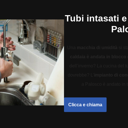
Tubi intasati e
Pal
Una
macchia di umidità
si st
caldaia è andata in blocco
dell’inverno? La cucina del 
dovrebbe? L’
impianto di co
a Palosco è andato in ti
Clicca e chiama