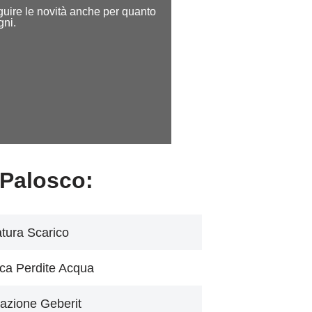
seguire le novità anche per quanto
gni.
 Palosco:
tura Scarico
ca Perdite Acqua
azione Geberit