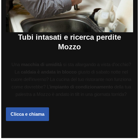
Tubi intasati e ricerca perdite
Mozzo
Una
macchia di umidità
si sta allargando a vista d’occhio?
La
caldaia è andata in blocco
giusto di sabato notte nel
cuore dell’inverno? La cucina del tuo ristorante non funziona
come dovrebbe? L’
impianto di condizionamento
della tua
palestra a Mozzo è andato in tilt in una giornata torrida?
Clicca e chiama