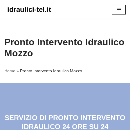
idraulici-tel.it
Vai
al
contenuto
Pronto Intervento Idraulico
Mozzo
Home
»
Pronto Intervento Idraulico Mozzo
SERVIZIO DI PRONTO INTERVENTO
IDRAULICO 24 ORE SU 24