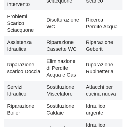
sciacquone
Scarico
Intervento
Problemi
Disotturazione
Ricerca
Scarico
WC
Perdite Acqua
Sciacquone
Assistenza
Riparazione
Riparazione
Idraulica
Cassette WC
Geberit
Eliminazione
Riparazione
Riparazione
di Perdite
scarico Doccia
Rubinetteria
Acqua e Gas
Servizi
Sostituzione
Attacchi per
Idraulico
Miscelatore
cucina nuova
Riparazione
Sostituzione
Idraulico
Boiler
Caldaie
urgente
Idraulico