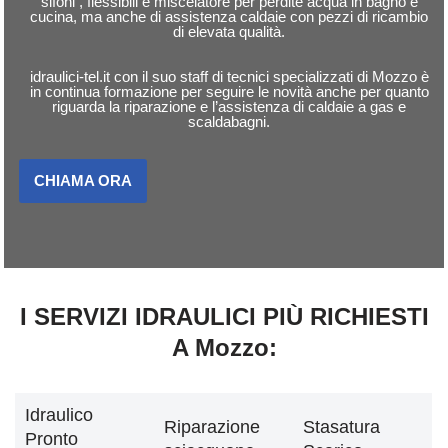
sifoni , flessibili e miscelatore per perdite acqua in bagno e
cucina, ma anche di assistenza caldaie con pezzi di ricambio
di elevata qualità.
idraulici-tel.it con il suo staff di tecnici specializzati di Mozzo è
in continua formazione per seguire le novità anche per quanto
riguarda la riparazione e l’assistenza di caldaie a gas e
scaldabagni.
CHIAMA ORA
I SERVIZI IDRAULICI PIÙ RICHIESTI
A Mozzo:
Idraulico
Riparazione
Stasatura
Pronto