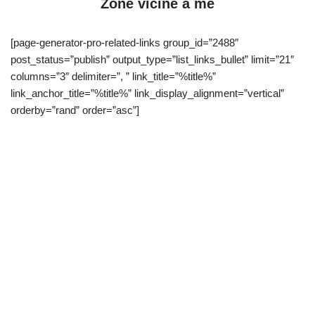
Zone vicine a me
[page-generator-pro-related-links group_id=”2488″
post_status=”publish” output_type=”list_links_bullet” limit=”21″
columns=”3″ delimiter=”, ” link_title=”%title%”
link_anchor_title=”%title%” link_display_alignment=”vertical”
orderby=”rand” order=”asc”]