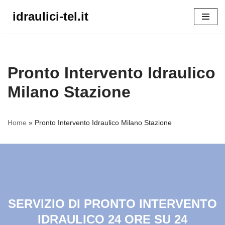
idraulici-tel.it
Vai
al
contenuto
Pronto Intervento Idraulico
Milano Stazione
Home
»
Pronto Intervento Idraulico Milano Stazione
SERVIZIO DI PRONTO INTERVENTO
IDRAULICO 24 ORE SU 24