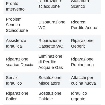
Riparazione
Stasatura
Pronto
sciacquone
Scarico
Intervento
Problemi
Disotturazione
Ricerca
Scarico
WC
Perdite Acqua
Sciacquone
Assistenza
Riparazione
Riparazione
Idraulica
Cassette WC
Geberit
Eliminazione
Riparazione
Riparazione
di Perdite
scarico Doccia
Rubinetteria
Acqua e Gas
Servizi
Sostituzione
Attacchi per
Idraulico
Miscelatore
cucina nuova
Riparazione
Sostituzione
Idraulico
Boiler
Caldaie
urgente