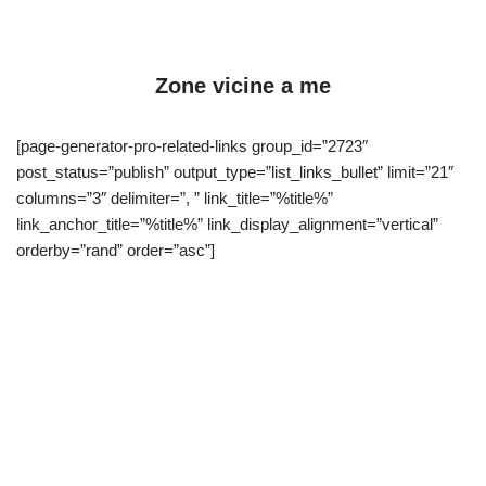
Zone vicine a me
[page-generator-pro-related-links group_id=”2723″
post_status=”publish” output_type=”list_links_bullet” limit=”21″
columns=”3″ delimiter=”, ” link_title=”%title%”
link_anchor_title=”%title%” link_display_alignment=”vertical”
orderby=”rand” order=”asc”]