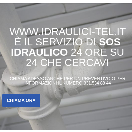
WWW.IDRAULICI-TEL.IT
È IL SERVIZIO DI
SOS
IDRAULICO
24 ORE SU
24 CHE CERCAVI
CHIAMA ADESSO ANCHE PER UN PREVENTIVO O PER
INFORMAZIONI IL NUMERO 331.534 88 44
CHIAMA ORA