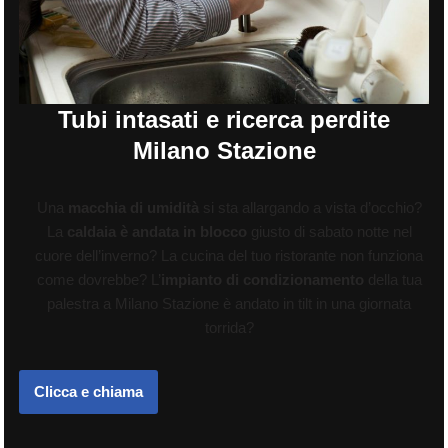
Tubi intasati e ricerca perdite
Milano Stazione
Una
macchia di umidità
si sta allargando a vista d’occhio?
La
caldaia è andata in blocco
giusto di sabato notte nel
cuore dell’inverno? La cucina del tuo ristorante non funziona
come dovrebbe? L’
impianto di condizionamento
della tua
palestra a Milano Stazione è andato in tilt in una giornata
torrida?
Clicca e chiama