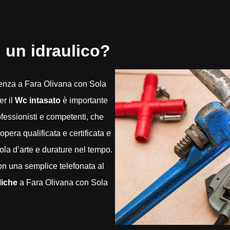
 un idraulico?
enza a Fara Olivana con Sola
er il
Wc intasato
è importante
ofessionisti e competenti, che
era qualificata e certificata e
gola d’arte e durature nel tempo.
on una semplice telefonata al
liche
a Fara Olivana con Sola