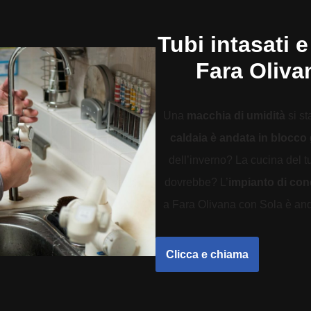
Tubi intasati e
Fara Oliva
Una
macchia di umidità
si st
caldaia è andata in blocco
dell’inverno? La cucina del 
dovrebbe? L’
impianto di co
a Fara Olivana con Sola è andat
Clicca e chiama