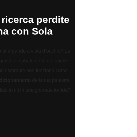
 ricerca perdite
na con Sola
a allargando a vista d’occhio? La
giusto di sabato notte nel cuore
tuo ristorante non funziona come
ndizionamento
della tua palestra
o in tilt in una giornata torrida?