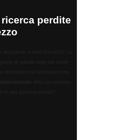
 ricerca perdite
ezzo
a allargando a vista d’occhio? La
giusto di sabato notte nel cuore
tuo ristorante non funziona come
ndizionamento
della tua palestra
lt in una giornata torrida?