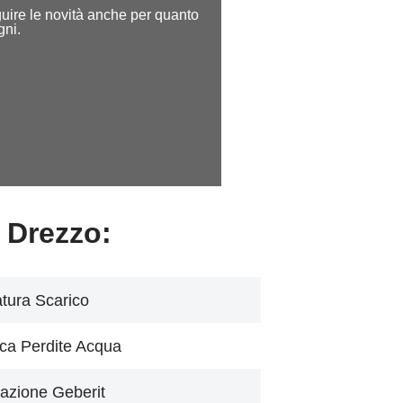
seguire le novità anche per quanto
gni.
 Drezzo:
tura Scarico
ca Perdite Acqua
azione Geberit