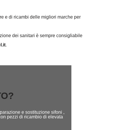
re e di ricambi delle migliori marche per
uzione dei sanitari è sempre consigliabile
l.it
.
TO?
parazione e sostituzione sifoni ,
con pezzi di ricambio di elevata