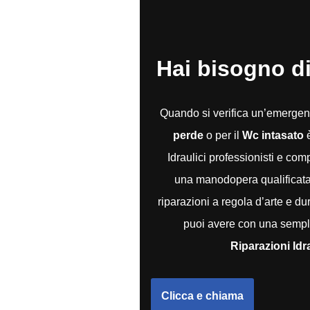
Hai bisogno di
Quando si verifica un’emerge
perde
o per il
Wc intasato
è
Idraulici professionisti e co
una manodopera qualificata e
riparazioni a regola d’arte e du
puoi avere con una sempli
Riparazioni Idr
Clicca e chiama