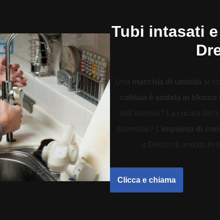
Tubi intasati e
Dr
Una
macchia di umidità
si st
caldaia è andata in blocco
dell’inverno? La cucina del 
dovrebbe? L’
impianto di co
a Drezzo è andato in ti
Clicca e chiama