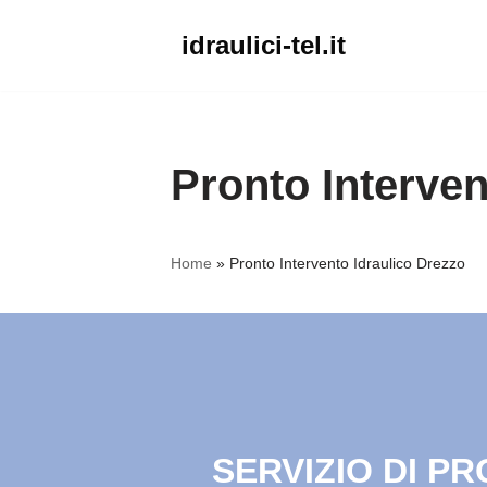
idraulici-tel.it
Vai
al
contenuto
Pronto Interven
Home
»
Pronto Intervento Idraulico Drezzo
SERVIZIO DI P