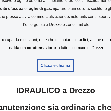
r risolvere ogni problema all’impianto idraulico, di riscaldamen
erdite d’acqua
e
fughe di gas
, riparare piani cottura, sostituire gl
e presso attività commerciali, aziende, ristoranti, centri sportivi
l’emergenza a Drezzo e zone limitrofe.
i occupa da molti anni, oltre che di impianti idraulici, anche di r
caldaie a condensazione
in tutto il comune di Drezzo
Clicca e chiama
IDRAULICO a Drezzo
nutenzione sia ordinaria che