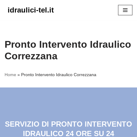
idraulici-tel.it
Vai
al
contenuto
Pronto Intervento Idraulico
Correzzana
Home
»
Pronto Intervento Idraulico Correzzana
SERVIZIO DI PRONTO INTERVENTO
IDRAULICO 24 ORE SU 24