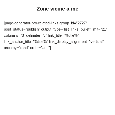
Zone vicine a me
[page-generator-pro-related-links group_id=”2727″
post_status=”publish” output_type=”list_links_bullet” limit=”21″
columns=”3″ delimiter=”, ” link_title=”%title%”
link_anchor_title=”%title%” link_display_alignment=”vertical”
orderby=”rand” order=”asc”]