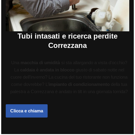
Tubi intasati e ricerca perdite
Correzzana
Una
macchia di umidità
si sta allargando a vista d’occhio?
La
caldaia è andata in blocco
giusto di sabato notte nel
cuore dell’inverno? La cucina del tuo ristorante non funziona
come dovrebbe? L’
impianto di condizionamento
della tua
palestra a Correzzana è andato in tilt in una giornata torrida?
Clicca e chiama