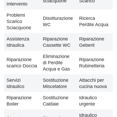
sciacquone
Scarico
Intervento
Problemi
Disotturazione
Ricerca
Scarico
WC
Perdite Acqua
Sciacquone
Assistenza
Riparazione
Riparazione
Idraulica
Cassette WC
Geberit
Eliminazione
Riparazione
Riparazione
di Perdite
scarico Doccia
Rubinetteria
Acqua e Gas
Servizi
Sostituzione
Attacchi per
Idraulico
Miscelatore
cucina nuova
Riparazione
Sostituzione
Idraulico
Boiler
Caldaie
urgente
Idraulico