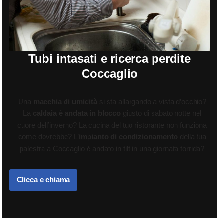
Tubi intasati e ricerca perdite
Coccaglio
Una
macchia di umidità
si sta allargando a vista d’occhio?
La
caldaia è andata in blocco
giusto di sabato notte nel
cuore dell’inverno? La cucina del tuo ristorante non funziona
come dovrebbe? L’
impianto di condizionamento
della tua
palestra a Coccaglio è andato in tilt in una giornata torrida?
Clicca e chiama