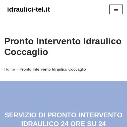
idraulici-tel.it
Vai
al
contenuto
Pronto Intervento Idraulico
Coccaglio
Home
»
Pronto Intervento Idraulico Coccaglio
SERVIZIO DI PRONTO INTERVENTO
IDRAULICO 24 ORE SU 24