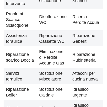
sciacquone
Scarico
Intervento
Problemi
Disotturazione
Ricerca
Scarico
WC
Perdite Acqua
Sciacquone
Assistenza
Riparazione
Riparazione
Idraulica
Cassette WC
Geberit
Eliminazione
Riparazione
Riparazione
di Perdite
scarico Doccia
Rubinetteria
Acqua e Gas
Servizi
Sostituzione
Attacchi per
Idraulico
Miscelatore
cucina nuova
Riparazione
Sostituzione
Idraulico
Boiler
Caldaie
urgente
Idraulico