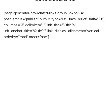
[page-generator-pro-related-links group_id=”2714″
post_status=”publish” output_type=”list_links_bullet” limit=”21″
columns=”3″ delimiter=”, ” link_title=”%title%”
link_anchor_title=”%title%” link_display_alignment=”vertical”
orderby=”rand” order=”asc”]