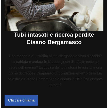
Tubi intasati e ricerca perdite
Cisano Bergamasco
Una
macchia di umidità
si sta allargando a vista d’occhio?
La
caldaia è andata in blocco
giusto di sabato notte nel
cuore dell’inverno? La cucina del tuo ristorante non funziona
come dovrebbe? L’
impianto di condizionamento
della tua
palestra a Cisano Bergamasco è andato in tilt in una giornata
torrida?
Clicca e chiama