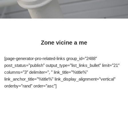
Zone vicine a me
[page-generator-pro-related-links group_id=”2488″
post_status=”publish” output_type=”list_links_bullet” limit=”21″
columns=”3″ delimiter=”, ” link_title=”%title%”
link_anchor_title=”%title%” link_display_alignment=”vertical”
orderby=”rand” order=”asc”]