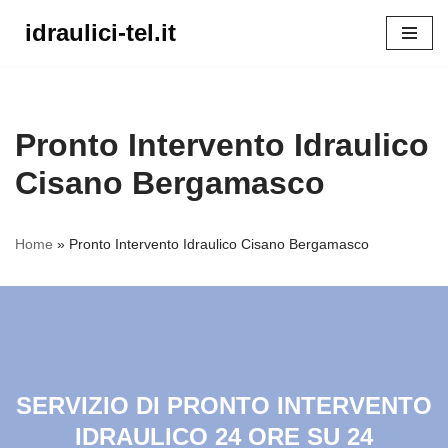
idraulici-tel.it
Vai
al
contenuto
Pronto Intervento Idraulico
Cisano Bergamasco
Home
»
Pronto Intervento Idraulico Cisano Bergamasco
SERVIZIO DI PRONTO INTERVENTO
IDRAULICO 24 ORE SU 24