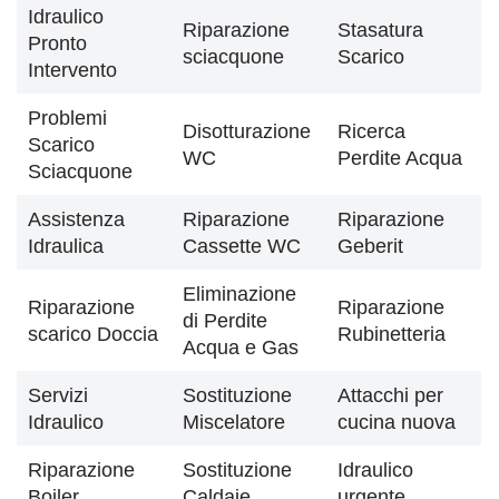
Idraulico
Riparazione
Stasatura
Pronto
sciacquone
Scarico
Intervento
Problemi
Disotturazione
Ricerca
Scarico
WC
Perdite Acqua
Sciacquone
Assistenza
Riparazione
Riparazione
Idraulica
Cassette WC
Geberit
Eliminazione
Riparazione
Riparazione
di Perdite
scarico Doccia
Rubinetteria
Acqua e Gas
Servizi
Sostituzione
Attacchi per
Idraulico
Miscelatore
cucina nuova
Riparazione
Sostituzione
Idraulico
Boiler
Caldaie
urgente