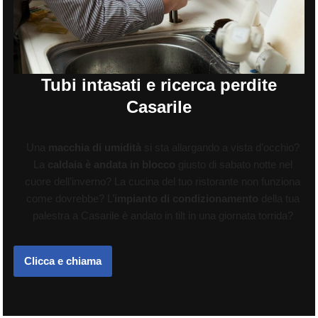
Tubi intasati e ricerca perdite
Casarile
Una
macchia di umidità
si sta allargando a vista d’occhio?
La
caldaia è andata in blocco
giusto di sabato notte nel
cuore dell’inverno? La cucina del tuo ristorante non funziona
come dovrebbe? L’
impianto di condizionamento
della tua
palestra a Casarile è andato in tilt in una giornata torrida?
Clicca e chiama