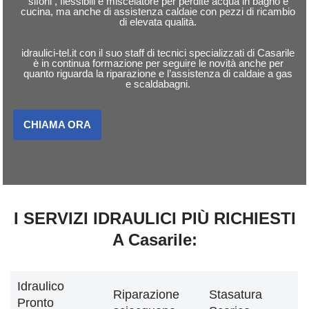
sifoni , flessibili e miscelatore per perdite acqua in bagno e
cucina, ma anche di assistenza caldaie con pezzi di ricambio
di elevata qualità.
idraulici-tel.it con il suo staff di tecnici specializzati di Casarile
è in continua formazione per seguire le novità anche per
quanto riguarda la riparazione e l’assistenza di caldaie a gas
e scaldabagni.
CHIAMA ORA
I SERVIZI IDRAULICI PIÙ RICHIESTI
A Casarile:
Idraulico
Riparazione
Stasatura
Pronto