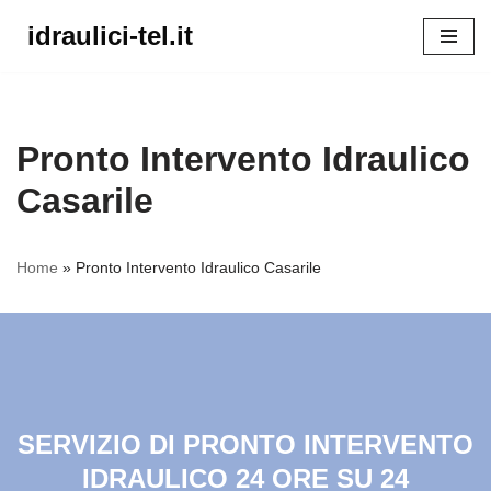
idraulici-tel.it
Vai
al
contenuto
Pronto Intervento Idraulico
Casarile
Home
»
Pronto Intervento Idraulico Casarile
SERVIZIO DI PRONTO INTERVENTO
IDRAULICO 24 ORE SU 24