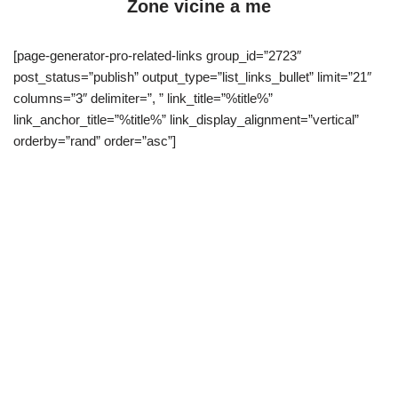
Zone vicine a me
[page-generator-pro-related-links group_id=”2723″
post_status=”publish” output_type=”list_links_bullet” limit=”21″
columns=”3″ delimiter=”, ” link_title=”%title%”
link_anchor_title=”%title%” link_display_alignment=”vertical”
orderby=”rand” order=”asc”]