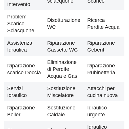
sciacquone
Scarico
Intervento
Problemi
Disotturazione
Ricerca
Scarico
WC
Perdite Acqua
Sciacquone
Assistenza
Riparazione
Riparazione
Idraulica
Cassette WC
Geberit
Eliminazione
Riparazione
Riparazione
di Perdite
scarico Doccia
Rubinetteria
Acqua e Gas
Servizi
Sostituzione
Attacchi per
Idraulico
Miscelatore
cucina nuova
Riparazione
Sostituzione
Idraulico
Boiler
Caldaie
urgente
Idraulico