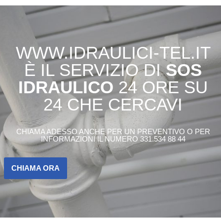
WWW.IDRAULICI-TEL.IT
È IL SERVIZIO DI
SOS
IDRAULICO
24 ORE SU
24 CHE CERCAVI
CHIAMA ADESSO ANCHE PER UN PREVENTIVO O PER
INFORMAZIONI IL NUMERO 331.534 88 44
CHIAMA ORA