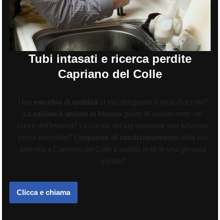
Tubi intasati e ricerca perdite
Capriano del Colle
Una
macchia di umidità
si sta allargando a vista d’occhio?
La
caldaia è andata in blocco
giusto di sabato notte nel
cuore dell’inverno? La cucina del tuo ristorante non funziona
come dovrebbe? L’
impianto di condizionamento
della tua
palestra a Capriano del Colle è andato in tilt in una giornata
torrida?
Clicca e chiama