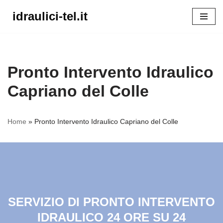
idraulici-tel.it
Vai
al
contenuto
Pronto Intervento Idraulico
Capriano del Colle
Home
»
Pronto Intervento Idraulico Capriano del Colle
SERVIZIO DI PRONTO INTERVENTO
IDRAULICO 24 ORE SU 24