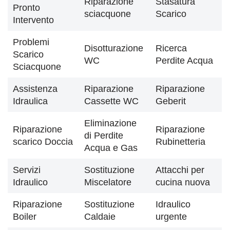
Riparazione
Stasatura
Pronto
sciacquone
Scarico
Intervento
Problemi
Disotturazione
Ricerca
Scarico
WC
Perdite Acqua
Sciacquone
Assistenza
Riparazione
Riparazione
Idraulica
Cassette WC
Geberit
Eliminazione
Riparazione
Riparazione
di Perdite
scarico Doccia
Rubinetteria
Acqua e Gas
Servizi
Sostituzione
Attacchi per
Idraulico
Miscelatore
cucina nuova
Riparazione
Sostituzione
Idraulico
Boiler
Caldaie
urgente