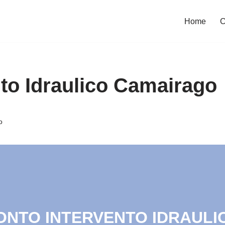
Home
C
nto Idraulico Camairago
o
RONTO INTERVENTO IDRAULIC