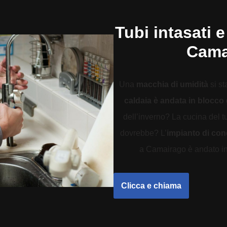
Tubi intasati e
Cama
Una
macchia di umidità
si st
caldaia è andata in blocco
dell’inverno? La cucina del 
dovrebbe? L’
impianto di co
a Camairago è andato in t
Clicca e chiama