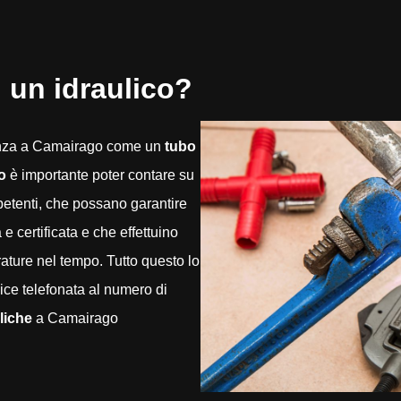
 un idraulico?
enza a Camairago come un
tubo
o
è importante poter contare su
mpetenti, che possano garantire
 certificata e che effettuino
rature nel tempo. Tutto questo lo
ce telefonata al numero di
liche
a Camairago