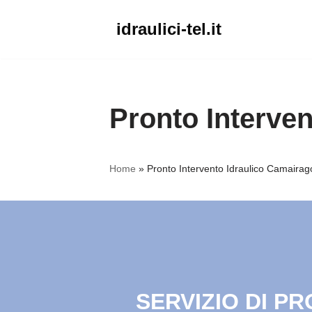
idraulici-tel.it
Vai
al
contenuto
Pronto Interve
Home
»
Pronto Intervento Idraulico Camairag
SERVIZIO DI P