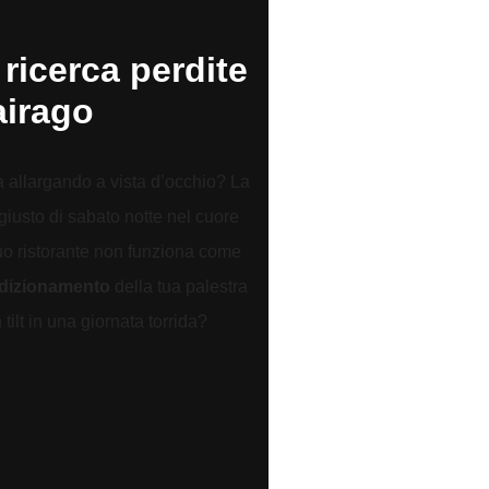
 ricerca perdite
irago
a allargando a vista d’occhio? La
giusto di sabato notte nel cuore
tuo ristorante non funziona come
ndizionamento
della tua palestra
ilt in una giornata torrida?