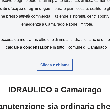
r risolvere ogni problema all’impianto idraulico, di riscaldamen
erdite d’acqua
e
fughe di gas
, riparare piani cottura, sostituire gl
e presso attività commerciali, aziende, ristoranti, centri sportivi
l’emergenza a Camairago e zone limitrofe.
i occupa da molti anni, oltre che di impianti idraulici, anche di r
caldaie a condensazione
in tutto il comune di Camairago
Clicca e chiama
IDRAULICO a Camairago
nutenzione sia ordinaria che