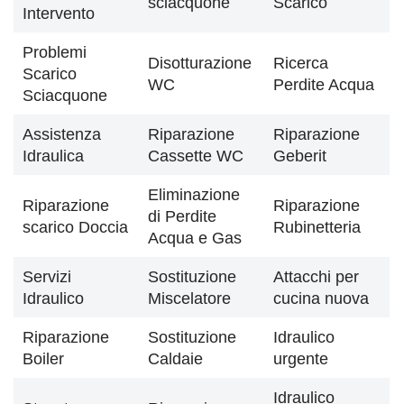
sciacquone
Scarico
Intervento
Problemi
Disotturazione
Ricerca
Scarico
WC
Perdite Acqua
Sciacquone
Assistenza
Riparazione
Riparazione
Idraulica
Cassette WC
Geberit
Eliminazione
Riparazione
Riparazione
di Perdite
scarico Doccia
Rubinetteria
Acqua e Gas
Servizi
Sostituzione
Attacchi per
Idraulico
Miscelatore
cucina nuova
Riparazione
Sostituzione
Idraulico
Boiler
Caldaie
urgente
Idraulico