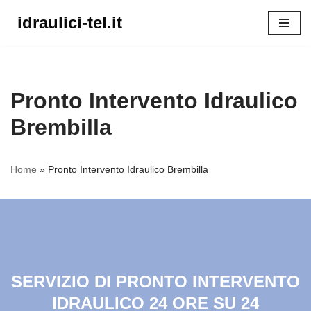
idraulici-tel.it
Vai
al
contenuto
Pronto Intervento Idraulico
Brembilla
Home
»
Pronto Intervento Idraulico Brembilla
SERVIZIO DI PRONTO INTERVENTO
IDRAULICO 24 ORE SU 24