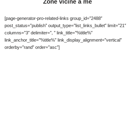
Zone vicine a me
[page-generator-pro-related-links group_id=”2488″
post_status=”publish” output_type=”list_links_bullet” limit=”21″
columns=”3″ delimiter=”, ” link_title=”%title%”
link_anchor_title=”%title%” link_display_alignment=”vertical”
orderby=”rand” order=”asc”]