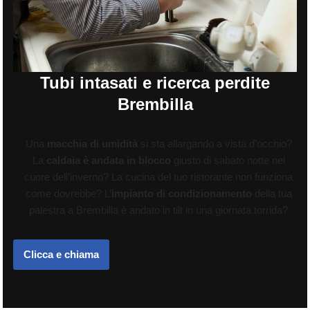
Tubi intasati e ricerca perdite
Brembilla
Una
macchia di umidità
si sta allargando a vista d’occhio?
La
caldaia è andata in blocco
giusto di sabato notte nel
cuore dell’inverno? La cucina del tuo ristorante non funziona
come dovrebbe? L’
impianto di condizionamento
della tua
palestra a Brembilla è andato in tilt in una giornata torrida?
Clicca e chiama