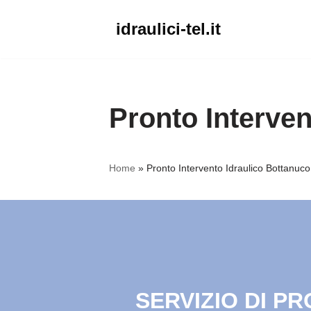
idraulici-tel.it
Vai
al
contenuto
Pronto Interven
Home
»
Pronto Intervento Idraulico Bottanuco
SERVIZIO DI P