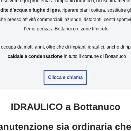
r risolvere ogni problema all’impianto idraulico, di riscaldamen
erdite d’acqua
e
fughe di gas
, riparare piani cottura, sostituire gl
e presso attività commerciali, aziende, ristoranti, centri sportivi
l’emergenza a Bottanuco e zone limitrofe.
i occupa da molti anni, oltre che di impianti idraulici, anche di r
caldaie a condensazione
in tutto il comune di Bottanuco
Clicca e chiama
IDRAULICO a Bottanuco
nutenzione sia ordinaria che