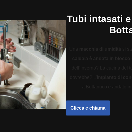
Tubi intasati e
Bott
Una
macchia di umidità
si st
caldaia è andata in blocco
dell’inverno? La cucina del 
dovrebbe? L’
impianto di co
a Bottanuco è andato in t
Clicca e chiama