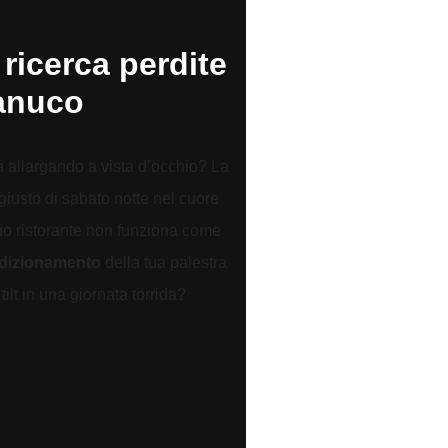
 ricerca perdite
anuco
a allargando a vista d’occhio? La
giusto di sabato notte nel cuore
tuo ristorante non funziona come
ndizionamento
della tua palestra
ilt in una giornata torrida?