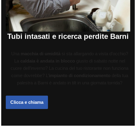
Tubi intasati e ricerca perdite Barni
Una
macchia di umidità
si sta allargando a vista d’occhio?
La
caldaia è andata in blocco
giusto di sabato notte nel
cuore dell’inverno? La cucina del tuo ristorante non funziona
come dovrebbe? L’
impianto di condizionamento
della tua
palestra a Barni è andato in tilt in una giornata torrida?
Clicca e chiama