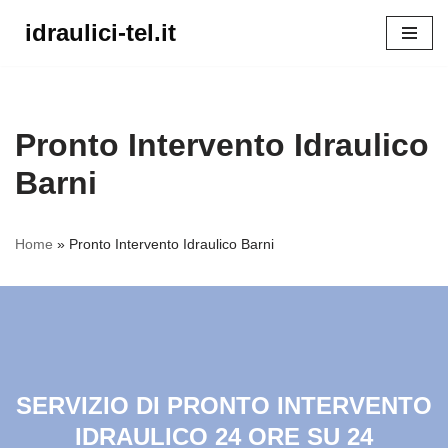
idraulici-tel.it
Vai
al
contenuto
Pronto Intervento Idraulico
Barni
Home
»
Pronto Intervento Idraulico Barni
SERVIZIO DI PRONTO INTERVENTO
IDRAULICO 24 ORE SU 24