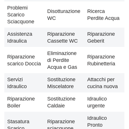
Problemi
Disotturazione
Ricerca
Scarico
WC
Perdite Acqua
Sciacquone
Assistenza
Riparazione
Riparazione
Idraulica
Cassette WC
Geberit
Eliminazione
Riparazione
Riparazione
di Perdite
scarico Doccia
Rubinetteria
Acqua e Gas
Servizi
Sostituzione
Attacchi per
Idraulico
Miscelatore
cucina nuova
Riparazione
Sostituzione
Idraulico
Boiler
Caldaie
urgente
Idraulico
Stasatura
Riparazione
Pronto
Scarico
sciacquone