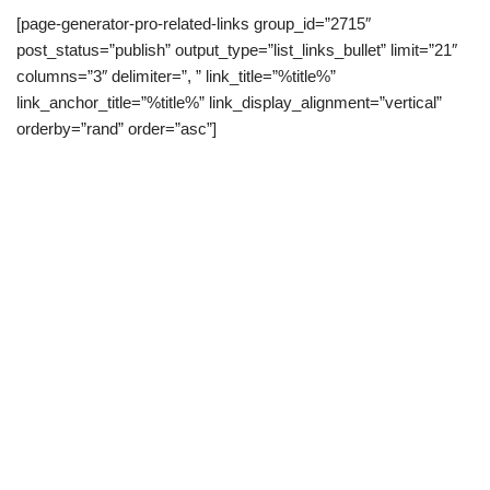
[page-generator-pro-related-links group_id=”2715″
post_status=”publish” output_type=”list_links_bullet” limit=”21″
columns=”3″ delimiter=”, ” link_title=”%title%”
link_anchor_title=”%title%” link_display_alignment=”vertical”
orderby=”rand” order=”asc”]