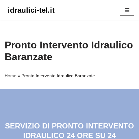
idraulici-tel.it
Vai
al
contenuto
Pronto Intervento Idraulico
Baranzate
Home
»
Pronto Intervento Idraulico Baranzate
SERVIZIO DI PRONTO INTERVENTO
IDRAULICO 24 ORE SU 24