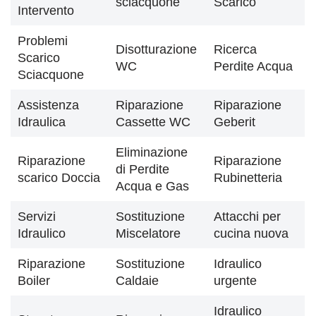
sciacquone
Scarico
Intervento
Problemi
Disotturazione
Ricerca
Scarico
WC
Perdite Acqua
Sciacquone
Assistenza
Riparazione
Riparazione
Idraulica
Cassette WC
Geberit
Eliminazione
Riparazione
Riparazione
di Perdite
scarico Doccia
Rubinetteria
Acqua e Gas
Servizi
Sostituzione
Attacchi per
Idraulico
Miscelatore
cucina nuova
Riparazione
Sostituzione
Idraulico
Boiler
Caldaie
urgente
Idraulico