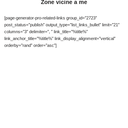
Zone vicine a me
[page-generator-pro-related-links group_id=”2723″
post_status=”publish” output_type=”list_links_bullet” limit=”21″
columns=”3″ delimiter=”, ” link_title=”%title%”
link_anchor_title=”%title%” link_display_alignment=”vertical”
orderby=”rand” order=”asc”]