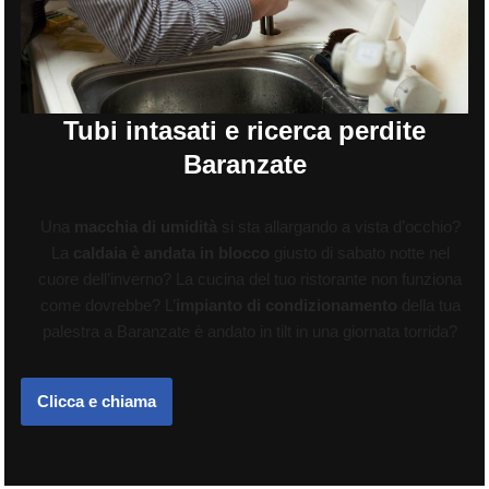
Tubi intasati e ricerca perdite
Baranzate
Una
macchia di umidità
si sta allargando a vista d’occhio?
La
caldaia è andata in blocco
giusto di sabato notte nel
cuore dell’inverno? La cucina del tuo ristorante non funziona
come dovrebbe? L’
impianto di condizionamento
della tua
palestra a Baranzate è andato in tilt in una giornata torrida?
Clicca e chiama