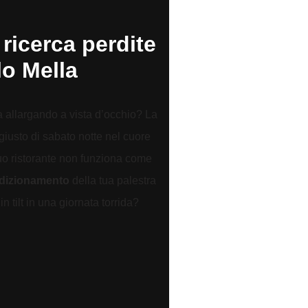
 ricerca perdite
o Mella
a allargando a vista d’occhio? La
giusto di sabato notte nel cuore
tuo ristorante non funziona come
ndizionamento
della tua palestra
 tilt in una giornata torrida?