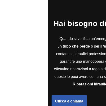
Hai bisogno di
Quando si verifica un’eme
un
tubo che perde
o per il
W
contare su Idraulici professio
garantire una manodopera qu
effettuino riparazioni a regola 
questo lo puoi avere con una s
Riparazioni Idraul
Clicca e chiama