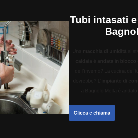
Tubi intasati e
Bagnol
Una
macchia di umidità
si st
caldaia è andata in blocco
dell’inverno? La cucina del 
dovrebbe? L’
impianto di co
a Bagnolo Mella è andato in
Clicca e chiama