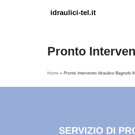
idraulici-tel.it
Vai
al
contenuto
Pronto Interven
Home
»
Pronto Intervento Idraulico Bagnolo M
SERVIZIO DI P