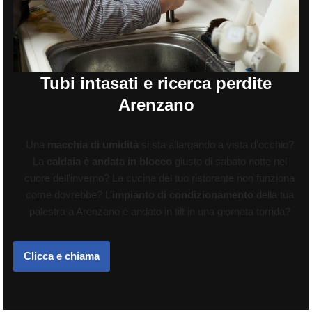
Tubi intasati e ricerca perdite
Arenzano
Una
macchia di umidità
si sta allargando a vista d’occhio?
La
caldaia è andata in blocco
giusto di sabato notte nel
cuore dell’inverno? La cucina del tuo ristorante non funziona
come dovrebbe? L’
impianto di condizionamento
della tua
palestra a Arenzano è andato in tilt in una giornata torrida?
Clicca e chiama