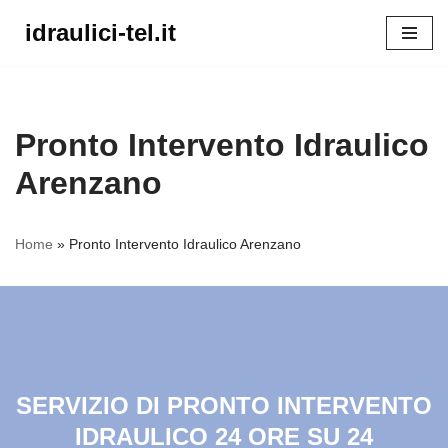
idraulici-tel.it
Vai
al
contenuto
Pronto Intervento Idraulico
Arenzano
Home
»
Pronto Intervento Idraulico Arenzano
SERVIZIO DI PRONTO INTERVENTO
IDRAULICO 24 ORE SU 24