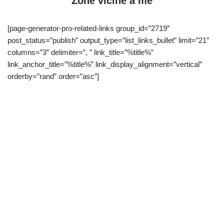
Zone vicine a me
[page-generator-pro-related-links group_id=”2719″
post_status=”publish” output_type=”list_links_bullet” limit=”21″
columns=”3″ delimiter=”, ” link_title=”%title%”
link_anchor_title=”%title%” link_display_alignment=”vertical”
orderby=”rand” order=”asc”]