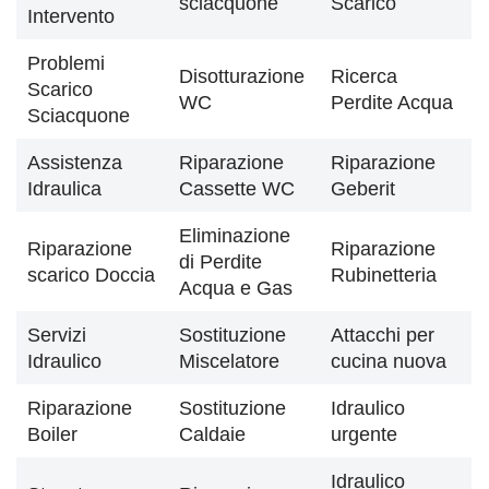
sciacquone
Scarico
Intervento
Problemi
Disotturazione
Ricerca
Scarico
WC
Perdite Acqua
Sciacquone
Assistenza
Riparazione
Riparazione
Idraulica
Cassette WC
Geberit
Eliminazione
Riparazione
Riparazione
di Perdite
scarico Doccia
Rubinetteria
Acqua e Gas
Servizi
Sostituzione
Attacchi per
Idraulico
Miscelatore
cucina nuova
Riparazione
Sostituzione
Idraulico
Boiler
Caldaie
urgente
Idraulico