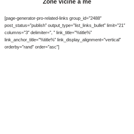
Zone vicine a me
[page-generator-pro-related-links group_id=”2488″
post_status=”publish” output_type=”list_links_bullet” limit=”21″
columns=”3″ delimiter=”, ” link_title=”%title%”
link_anchor_title=”%title%” link_display_alignment=”vertical”
orderby=”rand” order=”asc”]