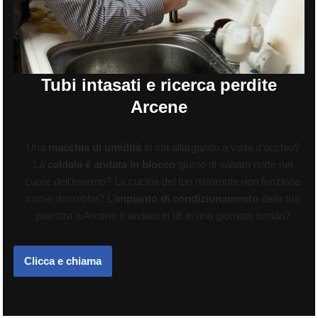
Tubi intasati e ricerca perdite
Arcene
Una
macchia di umidità
si sta allargando a vista d’occhio?
La
caldaia è andata in blocco
giusto di sabato notte nel
cuore dell’inverno? La cucina del tuo ristorante non funziona
come dovrebbe? L’
impianto di condizionamento
della tua
palestra a Arcene è andato in tilt in una giornata torrida?
Clicca e chiama