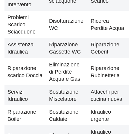
sciacquone
Scarico
Intervento
Problemi
Disotturazione
Ricerca
Scarico
WC
Perdite Acqua
Sciacquone
Assistenza
Riparazione
Riparazione
Idraulica
Cassette WC
Geberit
Eliminazione
Riparazione
Riparazione
di Perdite
scarico Doccia
Rubinetteria
Acqua e Gas
Servizi
Sostituzione
Attacchi per
Idraulico
Miscelatore
cucina nuova
Riparazione
Sostituzione
Idraulico
Boiler
Caldaie
urgente
Idraulico