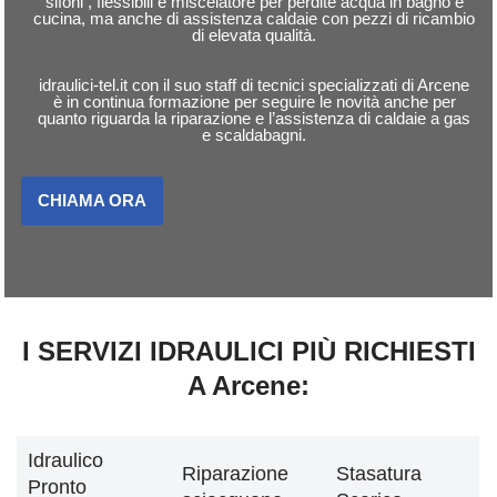
sifoni , flessibili e miscelatore per perdite acqua in bagno e
cucina, ma anche di assistenza caldaie con pezzi di ricambio
di elevata qualità.
idraulici-tel.it con il suo staff di tecnici specializzati di Arcene
è in continua formazione per seguire le novità anche per
quanto riguarda la riparazione e l’assistenza di caldaie a gas
e scaldabagni.
CHIAMA ORA
I SERVIZI IDRAULICI PIÙ RICHIESTI
A Arcene:
Idraulico
Riparazione
Stasatura
Pronto