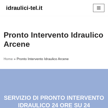
idraulici-tel.it
Vai
al
contenuto
Pronto Intervento Idraulico
Arcene
Home
»
Pronto Intervento Idraulico Arcene
SERVIZIO DI PRONTO INTERVENTO
IDRAULICO 24 ORE SU 24